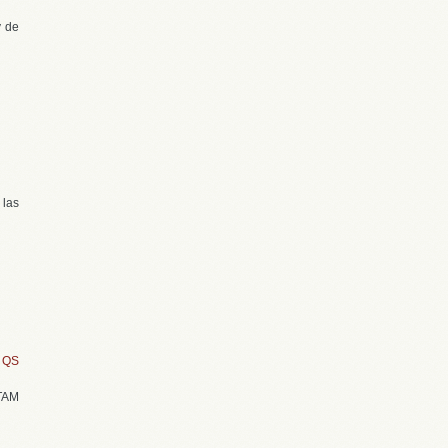
y de
 las
l QS
ITAM