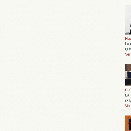
Nue
La 
Que
Ver
El 
La 
(FI
Ver