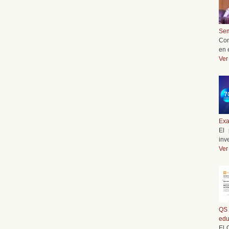
Sem
Con
en 
Ver
Exa
El 
inv
Ver
QS 
edu
El 