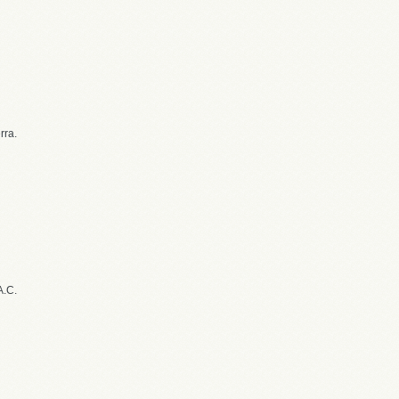
rra.
A.C.