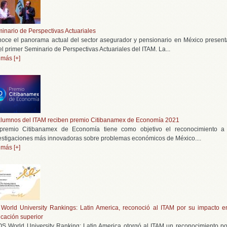
inario de Perspectivas Actuariales
oce el panorama actual del sector asegurador y pensionario en México presen
el primer Seminario de Perspectivas Actuariales del ITAM. La...
 más [+]
lumnos del ITAM reciben premio Citibanamex de Economía 2021
premio Citibanamex de Economía tiene como objetivo el reconocimiento a
estigaciones más innovadoras sobre problemas económicos de México....
 más [+]
World University Rankings: Latin America, reconoció al ITAM por su impacto e
cación superior
QS World University Ranking: Latin America otorgó al ITAM un reconocimiento po