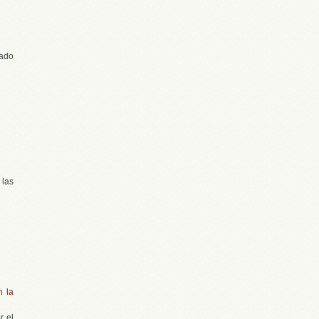
tado
 las
n la
r el