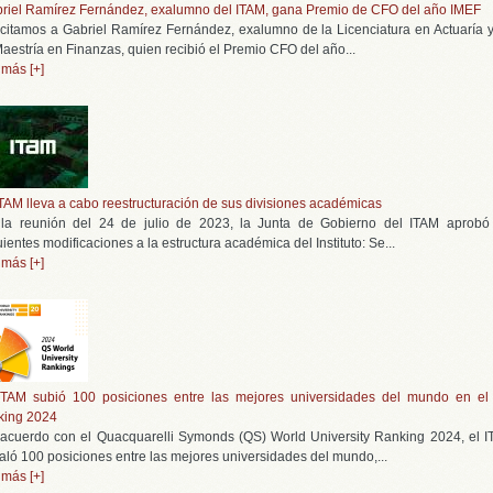
riel Ramírez Fernández, exalumno del ITAM, gana Premio de CFO del año IMEF
icitamos a Gabriel Ramírez Fernández, exalumno de la Licenciatura en Actuaría 
Maestría en Finanzas, quien recibió el Premio CFO del año...
 más [+]
ITAM lleva a cabo reestructuración de sus divisiones académicas
la reunión del 24 de julio de 2023, la Junta de Gobierno del ITAM aprobó
uientes modificaciones a la estructura académica del Instituto: Se...
 más [+]
ITAM subió 100 posiciones entre las mejores universidades del mundo en e
king 2024
acuerdo con el Quacquarelli Symonds (QS) World University Ranking 2024, el 
aló 100 posiciones entre las mejores universidades del mundo,...
 más [+]