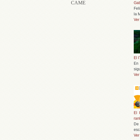
CAME
Gab
Fel
la 
Ver
El 
En 
sig
Ver
El 
ran
De 
esc
Ver